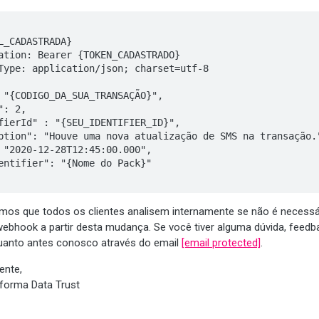
L_CADASTRADA} 

ation: Bearer {TOKEN_CADASTRADO} 

Type: application/json; charset=utf-8  

s que todos os clientes analisem internamente se não é necessár
webhook a partir desta mudança. Se você tiver alguma dúvida, feedba
uanto antes conosco através do email
[email protected]
.
ente,
aforma Data Trust