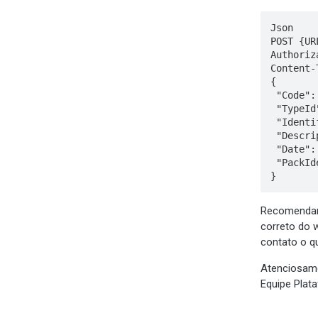
Json 

POST {UR
Authoriz
Content-
{ 

 "Code": "{CODIGO_DA_SUA_TRANSAÇÃO}", 

 "TypeId": 2, 

 "IdentifierId" : "{SEU_IDENTIFIER_ID}", 

 "Description": "Houve uma nova atualização de SMS na transação.", 

 "Date": "2020-12-28T12:45:00.000", 

 "PackIdentifier": "{Nome do Pack}" 

} 
Recomendamo
correto do 
contato o q
Atenciosam
Equipe Plat