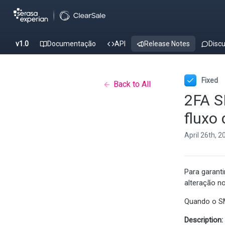
v1.0
Documentação
API
Release Notes
Disc
Fixed
Back to All
2FA S
fluxo
April 26th, 2
Para garant
alteração n
Quando o SM
Description