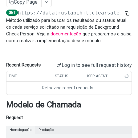
Copy Page
Solicitar Super API
POST
https://datatrustapihml.clearsale.com.
GET
BACKGROUNDCHECK
Consultar Super API
GET
Método utilizado para buscar os resultados ou status atual
de cada serviço solicitado na requisição de Background
BackgroundCheck
Check Person. Veja a
documentação
que preparamos e saiba
Solicitar Background Check Person
POST
como realizar a implementação desse módulo.
Solicitar Background Check Company
POST
Consultar resultados do Background Check Person
GET
Log in to see full request history
Recent Requests
Consultar resultados do Background Check
GET
TIME
STATUS
USER AGENT
Company
Retrieving recent requests…
Webhook Background Check
Modelo de Chamada
SCORES DE FRAUDE
Request
:
Scores de Fraude
Homologação
Produção
Consultar um Score existente na transação
GET