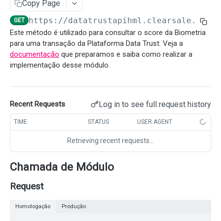
Copy Page
Solicitar Super API
POST
https://datatrustapihml.clearsale.com.
GET
BACKGROUNDCHECK
Consultar Super API
GET
Este método é utilizado para consultar o score da Biometria
para uma transação da Plataforma Data Trust. Veja a
BackgroundCheck
documentação
que preparamos e saiba como realizar a
Solicitar Background Check Person
POST
implementação desse módulo.
SCORES DE FRAUDE
Solicitar Background Check Company
POST
Scores de Fraude
Consultar resultados do Background Check Person
GET
Log in to see full request history
Recent Requests
Consultar um Score existente na transação
GET
Consultar resultados do Background Check
GET
VÍNCULOS (RATINGS)
TIME
STATUS
USER AGENT
Company
Criar um novo Score para a transação
POST
Retrieving recent requests…
Ratings
Webhook Background Check
Consulta uma lista de Rating existente
GET
Chamada de Módulo
INSIGHTS
Cria uma lista de Rating
POST
Request
Insights
Consulta uma lista de Insight existente
GET
Homologação
Produção
VALIDA CARTÃO