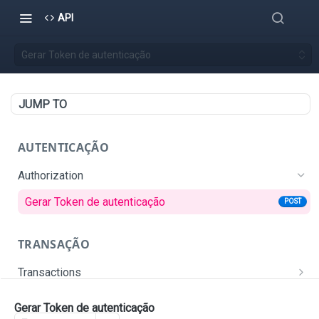
API
Gerar Token de autenticação
JUMP TO
AUTENTICAÇÃO
Authorization
Gerar Token de autenticação
POST
TRANSAÇÃO
Transactions
Criar uma nova transação
POST
Gerar Token de autenticação
PLATAFORMA DATATRUST - PACK
GET