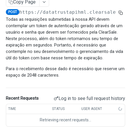
Consultar uma transação por TransactionID
Copy Page
SUPER API
https://datatrustapihml.clearsale.com.
POST
Solicitar Super API
POST
Todas as requisições submetidas à nossa API devem
contemplar um token de autenticação gerado através de um
BACKGROUNDCHECK
Consultar Super API
GET
usuário e senha que devem ser fornecidos pela ClearSale.
BackgroundCheck
Neste processo, além do token retornamos seu tempo de
expiração em segundos. Portanto, é necessário que
Solicitar Background Check Person
POST
contemple no seu desenvolvimento o gerenciamento da vida
SCORES DE FRAUDE
Solicitar Background Check Company
útil do token com base nesse tempo de expiração.
POST
Scores de Fraude
Consultar resultados do Background Check Person
GET
Para o recebimento desse dado é necessário que reserve um
Consultar um Score existente na transação
espaço de 2048 caracteres.
GET
Consultar resultados do Background Check
GET
VÍNCULOS (RATINGS)
Company
Criar um novo Score para a transação
POST
Ratings
Webhook Background Check
Log in to see full request history
Recent Requests
Consulta uma lista de Rating existente
GET
TIME
STATUS
USER AGENT
INSIGHTS
Cria uma lista de Rating
POST
Retrieving recent requests…
Insights