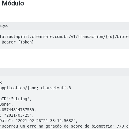
 Módulo
dução
tatrustapihml.clearsale.com.br/v1/transaction/{id}/biomet
 Bearer {Token}


application/json; charset=utf-8
