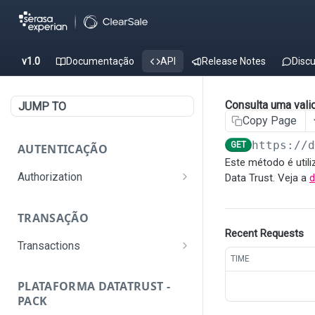
v1.0
Documentação
API
Release Notes
Disc
Consulta uma vali
JUMP TO
Copy Page
https://
GET
AUTENTICAÇÃO
Este método é util
Authorization
Data Trust. Veja a
Gerar Token de
POST
autenticação
TRANSAÇÃO
Recent Requests
Transactions
TIME
Criar uma nova transação
POST
PLATAFORMA DATATRUST -
Consultar uma transação
GET
PACK
por TransactionID