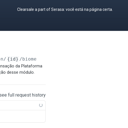
Clearsale a part of Serasa: você está na página certa.
on
/
{id}
/biometrics
ransação da Plataforma
ção desse módulo.
see full request history