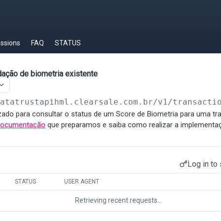
ussions
FAQ
STATUS
dação de biometria existente
datatrustapihml.clearsale.com.br/v1/transacti
izado para consultar o status de um Score de Biometria para uma t
documentação
que preparamos e saiba como realizar a implementa
Log in to 
STATUS
USER AGENT
Retrieving recent requests…