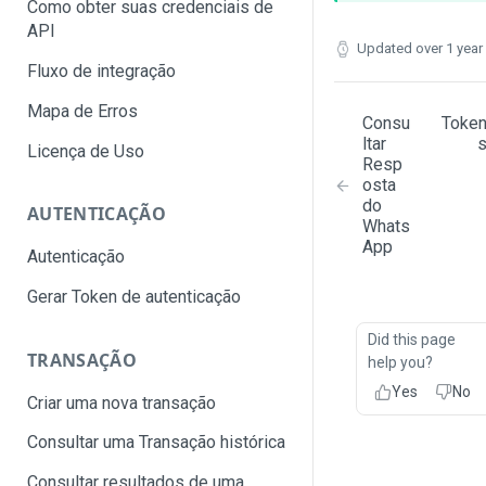
Como obter suas credenciais de
API
Updated
over 1 year
Fluxo de integração
Mapa de Erros
Consu
Toke
ltar
Licença de Uso
Resp
osta
do
AUTENTICAÇÃO
Whats
App
Autenticação
Gerar Token de autenticação
Did this page
TRANSAÇÃO
help you?
Yes
No
Criar uma nova transação
Consultar uma Transação histórica
Consultar resultados de uma