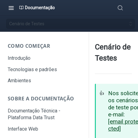
Documentação
Cenário de Testes
COMO COMEÇAR
Cenário de
Testes
Introdução
Tecnologias e padrões
Ambientes
Nos solicit
👍
SOBRE A DOCUMENTAÇÃO
os cenário
de teste po
Documentação Técnica -
e-mail:
Plataforma Data Trust
[email prot
cted]
Interface Web