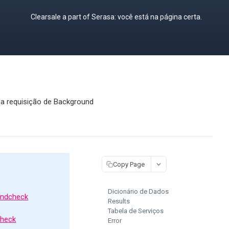
Clearsale a part of Serasa: você está na página certa.
 na requisição de Background
Copy Page
Dicionário de Dados
oundcheck
Results
Tabela de Serviços
check
Error