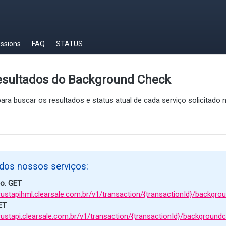
ussions
FAQ
STATUS
resultados do Background Check
ara buscar os resultados e status atual de cada serviço solicitado
dos nossos serviços:
ão
:
GET
trustapihml.clearsale.com.br/v1/transaction/{transactionId}/backgr
ET
trustapi.clearsale.com.br/v1/transaction/{transactionId}/background