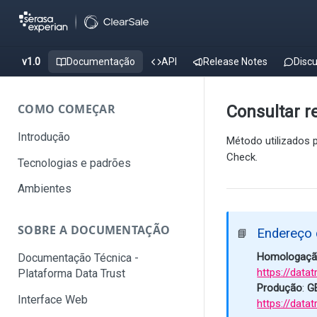
v1.0
Documentação
API
Release Notes
Disc
COMO COMEÇAR
Consultar 
Introdução
Método utilizados p
Check.
Tecnologias e padrões
Ambientes
SOBRE A DOCUMENTAÇÃO
Endereço 
📘
Homologaç
Documentação Técnica -
https://data
Plataforma Data Trust
Produção
:
G
Interface Web
https://data