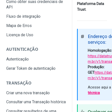
Como obter suas credenciais de
Plataforma Data
API
Trust.
Fluxo de integração
Mapa de Erros
Licença de Uso
Endereço d
📘
serviços:
AUTENTICAÇÃO
Homologação:
https://datatr
Autenticação
m.br/v1/transa
Produção:
Gerar Token de autenticação
GET
https://dat
m.br/v1/transa
TRANSAÇÃO
Acesse aqui 
Criar uma nova transação
técnica
Consultar uma Transação histórica
Consultar resultados de uma