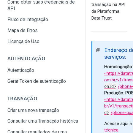
Como obter suas credenciais de
transação na API
API
da Plataforma
Data Trust.
Fluxo de integração
Mapa de Erros
Licença de Uso
Endereço d
📘
serviços:
AUTENTICAÇÃO
Homologação
Autenticação
<https://datatr
om.br/v1/tran
Gerar Token de autenticação
/phone-
onId}
Produção: PO
TRANSAÇÃO
<https://datat
br/v1/transact
Criar uma nova transação
/phone-qual
d}
Consultar uma Transação histórica
Acesse aqui 
técnica
Consultar resultados de uma